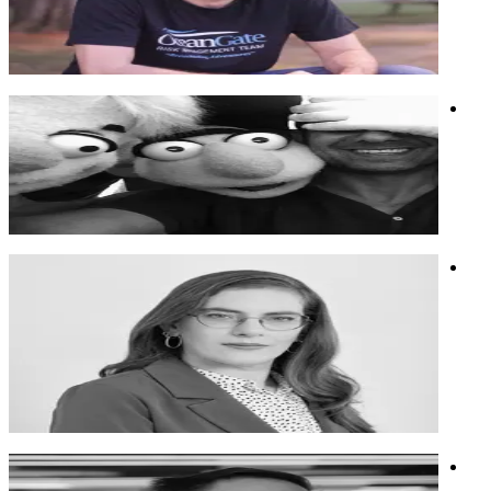
תסריטאי (מ"ק 22, שב"ס), איש קריאייטיב מנוסה ויוצר ב-AI.
מרצה ומעביר סדנאות על חיזוק יצירתיות עם AI
אנושיות ובינה
חשיבה יצירתית
קריאייטיב
יניב קציר
הופך מותגים למנהיגים ומנהיגים למותגים.
הופך מותגים למנהיגים ומנהיגים למותגים.
שיווק
חשיבה יצירתית
מיתוג
יעל שרר
מנכ"ל הלובי למלחמה באלימות מינית, משיאת משואה לשנת
2022, מומחית לניהול מערכות בריאות
מנכ"ל הלובי למלחמה באלימות מינית, משיאת משואה לשנת
2022, מומחית לניהול מערכות בריאות
חינוך
אקטיביזם
נשים
ד"ר אלישע רוזנצוויג