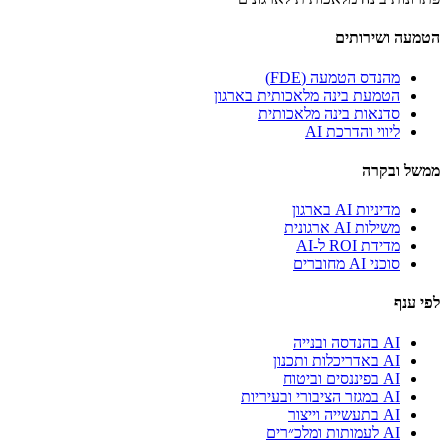
הטמעה ושירותים
מהנדס הטמעה (FDE)
הטמעת בינה מלאכותית בארגון
סדנאות בינה מלאכותית
ליווי והדרכת AI
ממשל ובקרה
מדיניות AI בארגון
משילות AI ארגונית
מדידת ROI ל-AI
סוכני AI מחוברים
לפי ענף
AI בהנדסה ובנייה
AI באדריכלות ותכנון
AI בפיננסים וביטוח
AI במגזר הציבורי ובעיריות
AI בתעשייה וייצור
AI לעמותות ומלכ״רים