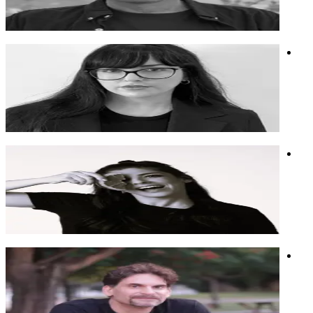
סופר, במאי ומפיק, מרצה על סיקור המדיה העולמית את הסכסוך.
דוקומנטרי
שביעי באוקטובר
אקטיביזם
רותם גואטה
מעצבת אפנה, אמנית ומרצה לשילוב בינה מלאכותית ואופנה
מעצבת אפנה, אמנית ומרצה לשילוב בינה מלאכותית ואופנה
אופנה
אמנות
בינה מלאכותית
יעל מן שחר
מומחית אימון דוברים ומנחת סטוריטלינג ויצירת קשב משמעותי
מומחית אימון דוברים ומנחת סטוריטלינג ויצירת קשב משמעותי
מודעות טכנולוגית
חינוך
אנושיות ובינה
דורון צור
תסריטאי (מ"ק 22, שב"ס), איש קריאייטיב מנוסה ויוצר ב-AI.
מרצה ומעביר סדנאות על חיזוק יצירתיות עם AI