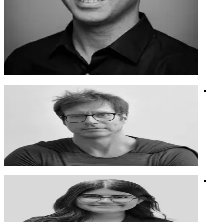
לדרור רקע בניהול פרויקטים טכנולוגיים והוא מביא גישה שיטתית
ויחודית לעבודה עם AI. השיטה של דרור לא מתאימה למנהלי
פרויקטים בלבד, אלה למגוון רחב של אנשי מקצוע שרוצים להיות
פרודקטיבים, חכמים וטובים יותר עם AI. דרור בונה עם צוותים
מסוגים שונים מנגנונים אפקטיבים עם הכלים הקיימים. אם זה עם
הצ'אטים שכבר יש להם היום או עם כלי אוטומציה לפתרונות
מורכבים יותר.
טכנולוגיה
ניהול פרויקטים בעולם ה AI
בינה מלאכותית
אילן בוני
ילד מדמיין. משחק בלהיות במאי ומנהל קריאייטיב בכל הכלים
האפשריים
ילד מדמיין. משחק בלהיות במאי ומנהל קריאייטיב בכל הכלים
האפשריים
וידאו
אמנות
בינה מלאכותית
הילית שחר
מרצה, יזמת ותלמידת תיכון, יו"ר מועצת הנוער ברמת השרון.
מרצה, יזמת ותלמידת תיכון, יו"ר מועצת הנוער ברמת השרון.