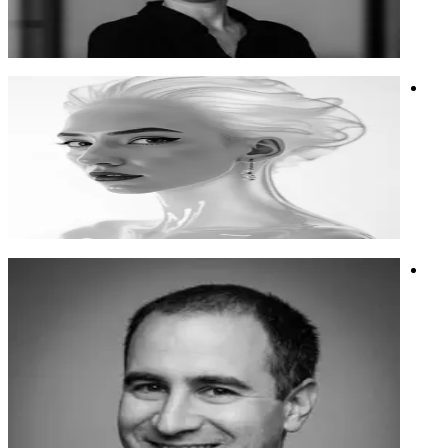
הסטארט-אפ Humane AI
חדשנות
בינה מלאכותית
אתיקה
אפרת ימין
אמנית AI ואשת קריאייטיב שמשלבת בהרצאותיה חדשנות, הומור
ורעיונות מקוריים המעניקים לנושא עומק והשראה.
אמנית AI ואשת קריאייטיב שמשלבת בהרצאותיה חדשנות, הומור
ורעיונות מקוריים המעניקים לנושא עומק והשראה.
מיתוג
חשיבה יצירתית
תמונה
דרור פינדר
לדרור רקע בניהול פרויקטים טכנולוגיים והוא מביא גישה שיטתית
ויחודית לעבודה עם AI. השיטה של דרור לא מתאימה למנהלי
פרויקטים בלבד, אלה למגוון רחב של אנשי מקצוע שרוצים להיות
פרודקטיבים, חכמים וטובים יותר עם AI. דרור בונה עם צוותים
מסוגים שונים מנגנונים אפקטיבים עם הכלים הקיימים. אם זה עם
הצ'אטים שכבר יש להם היום או עם כלי אוטומציה לפתרונות
מורכבים יותר.