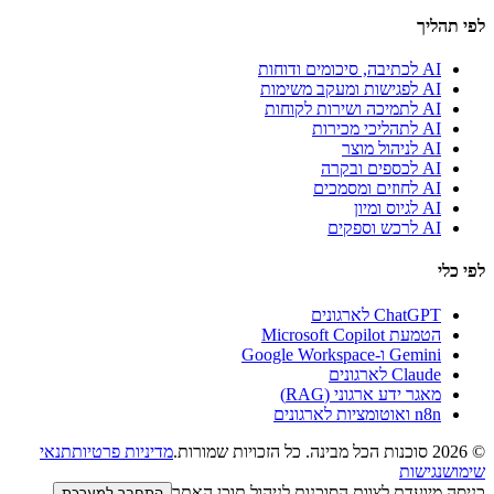
לפי תהליך
AI לכתיבה, סיכומים ודוחות
AI לפגישות ומעקב משימות
AI לתמיכה ושירות לקוחות
AI לתהליכי מכירות
AI לניהול מוצר
AI לכספים ובקרה
AI לחוזים ומסמכים
AI לגיוס ומיון
AI לרכש וספקים
לפי כלי
ChatGPT לארגונים
הטמעת Microsoft Copilot
Gemini ו-Google Workspace
Claude לארגונים
מאגר ידע ארגוני (RAG)
n8n ואוטומציות לארגונים
© 2026
סוכנות הכל מבינה
.
כל הזכויות שמורות.
מדיניות פרטיות
תנאי
שימוש
נגישות
כניסה מיועדת לצוות הסוכנות לניהול תוכן האתר
התחבר למערכת