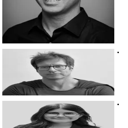
לדרור רקע בניהול פרויקטים טכנולוגיים והוא מביא גישה שיטתית
ויחודית לעבודה עם AI. השיטה של דרור לא מתאימה למנהלי
פרויקטים בלבד, אלה למגוון רחב של אנשי מקצוע שרוצים להיות
פרודקטיבים, חכמים וטובים יותר עם AI. דרור בונה עם צוותים
מסוגים שונים מנגנונים אפקטיבים עם הכלים הקיימים. אם זה עם
הצ'אטים שכבר יש להם היום או עם כלי אוטומציה לפתרונות
מורכבים יותר.
טכנולוגיה
ניהול פרויקטים בעולם ה AI
בינה מלאכותית
אילן בוני
ילד מדמיין. משחק בלהיות במאי ומנהל קריאייטיב בכל הכלים
האפשריים
ילד מדמיין. משחק בלהיות במאי ומנהל קריאייטיב בכל הכלים
האפשריים
וידאו
אמנות
בינה מלאכותית
הילית שחר
מרצה, יזמת ותלמידת תיכון, יו"ר מועצת הנוער ברמת השרון.
מרצה, יזמת ותלמידת תיכון, יו"ר מועצת הנוער ברמת השרון.