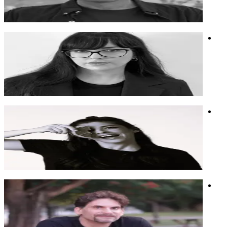
סופר, במאי ומפיק, מרצה על סיקור המדיה העולמית את הסכסוך.
דוקומנטרי
שביעי באוקטובר
אקטיביזם
רותם גואטה
מעצבת אפנה, אמנית ומרצה לשילוב בינה מלאכותית ואופנה
מעצבת אפנה, אמנית ומרצה לשילוב בינה מלאכותית ואופנה
אופנה
אמנות
בינה מלאכותית
יעל מן שחר
מומחית אימון דוברים ומנחת סטוריטלינג ויצירת קשב משמעותי
מומחית אימון דוברים ומנחת סטוריטלינג ויצירת קשב משמעותי
מודעות טכנולוגית
חינוך
אנושיות ובינה
דורון צור
תסריטאי (מ"ק 22, שב"ס), איש קריאייטיב מנוסה ויוצר ב-AI.
מרצה ומעביר סדנאות על חיזוק יצירתיות עם AI