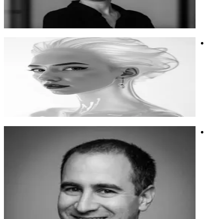
הסטארט-אפ Humane AI
חדשנות
בינה מלאכותית
אתיקה
אפרת ימין
אמנית AI ואשת קריאייטיב שמשלבת בהרצאותיה חדשנות, הומור
ורעיונות מקוריים המעניקים לנושא עומק והשראה.
אמנית AI ואשת קריאייטיב שמשלבת בהרצאותיה חדשנות, הומור
ורעיונות מקוריים המעניקים לנושא עומק והשראה.
מיתוג
חשיבה יצירתית
תמונה
דרור פינדר
לדרור רקע בניהול פרויקטים טכנולוגיים והוא מביא גישה שיטתית
ויחודית לעבודה עם AI. השיטה של דרור לא מתאימה למנהלי
פרויקטים בלבד, אלה למגוון רחב של אנשי מקצוע שרוצים להיות
פרודקטיבים, חכמים וטובים יותר עם AI. דרור בונה עם צוותים
מסוגים שונים מנגנונים אפקטיבים עם הכלים הקיימים. אם זה עם
הצ'אטים שכבר יש להם היום או עם כלי אוטומציה לפתרונות
מורכבים יותר.