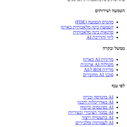
הטמעה ושירותים
מהנדס הטמעה (FDE)
הטמעת בינה מלאכותית בארגון
סדנאות בינה מלאכותית
ליווי והדרכת AI
ממשל ובקרה
מדיניות AI בארגון
משילות AI ארגונית
מדידת ROI ל-AI
סוכני AI מחוברים
לפי ענף
AI בהנדסה ובנייה
AI באדריכלות ותכנון
AI בפיננסים וביטוח
AI במגזר הציבורי ובעיריות
AI בתעשייה וייצור
AI לעמותות ומלכ״רים