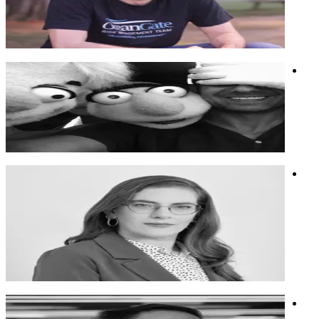
תסריטאי (מ"ק 22, שב"ס), איש קריאייטיב מנוסה ויוצר ב-AI.
מרצה ומעביר סדנאות על חיזוק יצירתיות עם AI
אנושיות ובינה
חשיבה יצירתית
קריאייטיב
יניב קציר
הופך מותגים למנהיגים ומנהיגים למותגים.
הופך מותגים למנהיגים ומנהיגים למותגים.
שיווק
חשיבה יצירתית
מיתוג
יעל שרר
מנכ"ל הלובי למלחמה באלימות מינית, משיאת משואה לשנת
2022, מומחית לניהול מערכות בריאות
מנכ"ל הלובי למלחמה באלימות מינית, משיאת משואה לשנת
2022, מומחית לניהול מערכות בריאות
חינוך
אקטיביזם
נשים
ד"ר אלישע רוזנצוויג