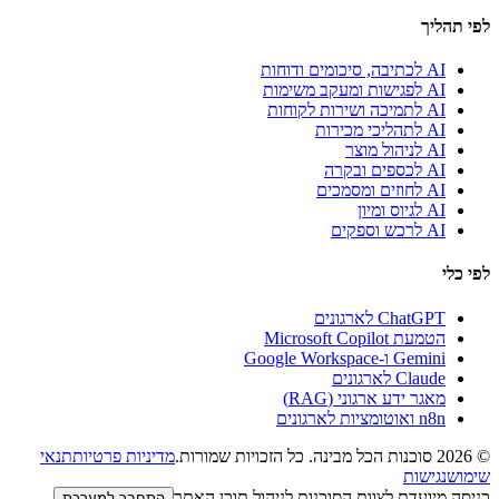
לפי תהליך
AI לכתיבה, סיכומים ודוחות
AI לפגישות ומעקב משימות
AI לתמיכה ושירות לקוחות
AI לתהליכי מכירות
AI לניהול מוצר
AI לכספים ובקרה
AI לחוזים ומסמכים
AI לגיוס ומיון
AI לרכש וספקים
לפי כלי
ChatGPT לארגונים
הטמעת Microsoft Copilot
Gemini ו-Google Workspace
Claude לארגונים
מאגר ידע ארגוני (RAG)
n8n ואוטומציות לארגונים
© 2026
סוכנות הכל מבינה
.
כל הזכויות שמורות.
מדיניות פרטיות
תנאי
שימוש
נגישות
כניסה מיועדת לצוות הסוכנות לניהול תוכן האתר
התחבר למערכת