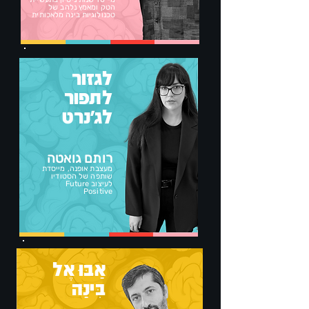
הטק ומאמץ נלהב של
טכנולוגיות בינה מלאכותית
לגזור
לתפור
לג'נרט
רותם גואטה
מעצבת אופנה, מייסדת
שותפה של הסטודיו
לעיצוב Future
Positive
אַבּוּ אֶל
בִּינַה