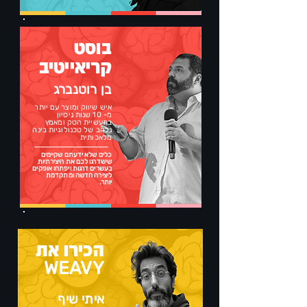
בוסט
קריאייטיב
בן רוטנברג
איש שיווק ומוצר עם יותר
מ- 10 שנות ניסיון
בתעשיית הטק ומאמץ
נלהב של טכנולוגיות בינה
מלאכותית
כלים שלא ידעתם שקיימים
שישדרגו לכם את היצירתיות
בעשרים דרגות ויפתחו אופקים
ליצירה חדשה ומתקדמת
יותר.
הכירו את
WEAVY
איתי שיף