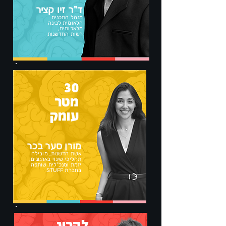
ד"ר זיו קציר
מנהל התכנית
הלאומית לבינה
מלאכותית,
רשות החדשנות
30
מטר
עומק
מורן סער בכר
אשת חדשנות, מובילה
תהליכי שינוי בארגונים,
יזמת ומנכ"לית שותפה
בחברת STUFF
להרוג