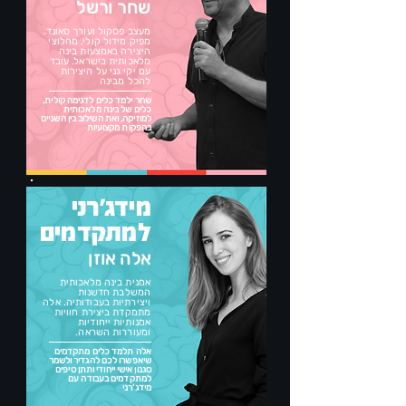
שחר ורשל
מעצב פסקול ועורך סאונד.
מפיק מידול קולי, מחלוצי
היצירה באמצעות בינה
מלאכותית בישראל. עובד
עם יקי גני על היצירות
להכל מבינה
שחר ילמד כלים לדגימה קולית,
כלים של בינה מלאכותית
למוזיקה, ואת השילוב בין השניים
בהפקות מקצועיות
מידג'רני
למתקדמים
אלה אוזן
אמנית בינה מלאכותית
המשלבת חדשנות
ויצירתיות בעבודותיה. אלה
מתמקדת ביצירת חוויות
אמנותיות ייחודיות
ומעוררות השראה.
אלה תלמד כלים מתקדמים
שיאפשרו לכם להגדיר ולשמר
סגנון אישי ייחודי ותתן טיפים
למתקדמים בעבודה עם
מידג'רני