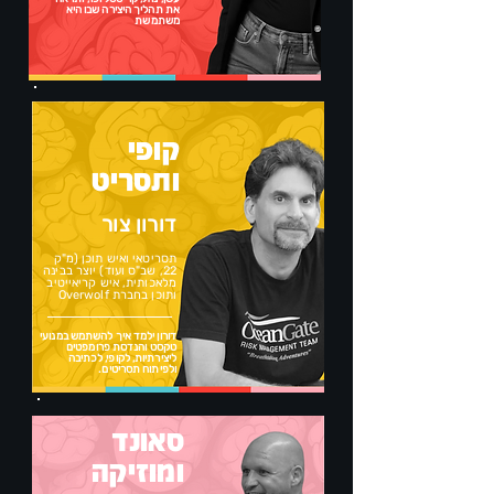
את תהליך היצירה שבו היא
משתמשת
קופי
ותסריט
דורון צור
תסריטאי ואיש תוכן (מ"ק
22, שב"ס ועוד) יוצר בבינה
מלאכותית, איש קריאייטיב
ותוכן בחברת Overwolf
דורון ילמד איך להשתמש במנועי
טקסט והנדסת פרומפטים
ליצירתיות, לקופי, לכתיבה
ולפיתוח תסריטים.
סאונד
ומוזיקה