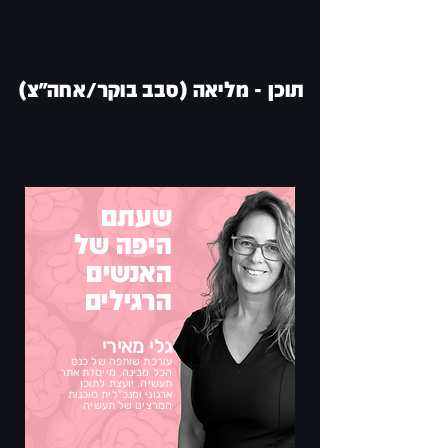
תוכן - מליאה (סבב בוקר/אחה"צ)
שעתם
היפה של
האנשים
הרגילים
גלי מאירי
עורכת שותפה של כנס
הכל מבינה, מייסדת אתר
תעשיה, יועצת לתוכן
ארגוני ומנכ"לית סוכנות
המרצים של תעשיה