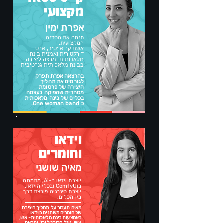
מקצועי
אפרת ימין
תנחה את הסדנה
המקצועית.
אשת קריאייטיב, ארט
דירקטורית ואמנית בינה
מלאכותית ומרצה ליצירה
בבינה מלאכותית גנרטיבית
בהרצאה אפרת תפרק
לגורמים את תהליך
היצירה של פרסומת
מסחרית שהפיקה בעצמה
בכלים של בינה מלאכותית
כ One woman band.
וידאו
וחומרים
מאיה שושני
יוצרת וידאו ב-Ai, מתמחה
בComfyUi ובכלי הוידאו.
יוצרת סינרגיה פורצת דרך
בין הכלים.
מאיה תעבור על תהליך היצירה
של חומרים משתנים בוידאו
באמצעות בינה מלאכותית- אש,
עשן, נוזל, קריסטל וכו', ותראה