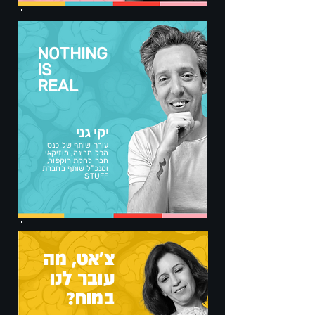
NOTHING
IS
REAL
יקי גני
עורך שותף של כנס
הכל מבינה, מוזיקאי
חבר להקת רוקפור,
ומנכ"ל שותף בחברת
STUFF
צ'אט, מה
עובר לנו
במוח?