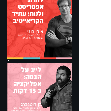
אפטריסט
ולנוח: עתיד
הקריאייטיב
אילן בוני
מנהל קריאייטיב, במאי
אנימציה ו-Ai ואמן.
לייב על
הבמה:
אפליקציה
ב 15 דקות
בן רוטנברג
איש שיווק ומוצר עם יותר
מ- 10 שנות ניסיון בתעשיית