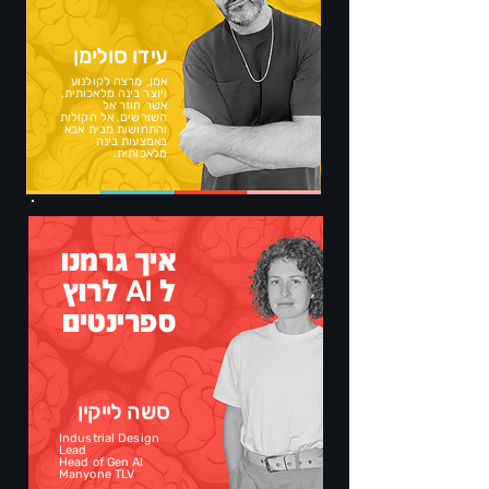
עידו סולימן
אמן, מרצה לקולנוע
ויוצר בינה מלאכותית,
אשר חוזר אל
השורשים, אל הקולות
והתחושות מבית אבא
באמצעות בינה
מלאכותית.
איך גרמנו
ל
לרוץ
AI
ספרינטים
סשה לייקין
Industrial Design
Lead
Head of Gen AI
Manyone TLV