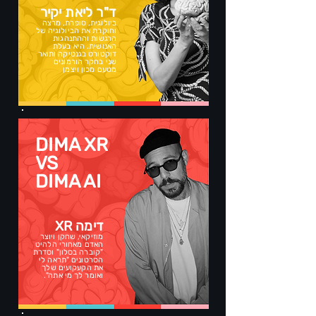
ד"ר ליאת יקיר
ביולוגית, סופרת, מרצה
וחוקרת את הביולוגיה של
הרגשות וההתנהגות
האנושית. היא בעלת
דוקטורט בגנטיקה ותואר
שני בחקר הורמונים
מטעם מכון ויצמן
DIMA XR
VS
DIMA AI
דימה XR
מוזיקאי, שחקן ויוצר
האדם מאחורי הלהיט
"קוברה בסלון" וסדרת
הסרטונים "תראה לי
את הקעקועים שלך
ואומר לך מי אתה".