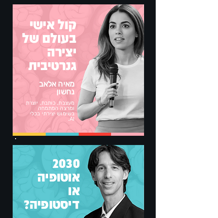
קול אישי
בעולם של
יצירה
גנרטיבית
מאיה אלאב
נחשון
מעצבת, כותבת, יוצרת
ומרצה המתמחה
בשימוש יצירתי בכלי
AI.
2030
אוטופיה
או
דיסטופיה?