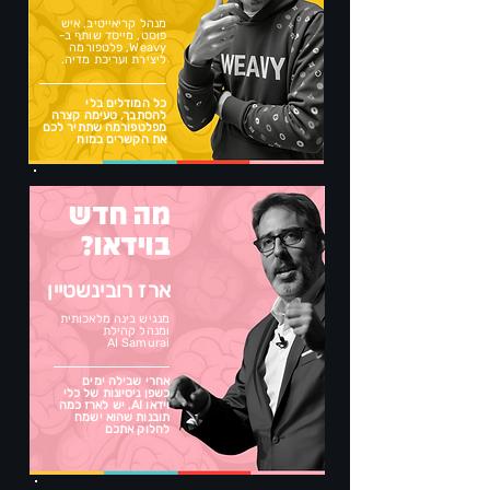
מנהל קריאייטיב, איש
פוסט, מייסד שותף ב-
Weavy, פלטפורמה
ליצירת ועריכת מדיה.
כל המודלים בלי
להסתבך, טעימה קצרה
מפלטפורמה שתתיר לכם
את הקשרים במוח
מה חדש
בוידאו?
ארז רובינשטיין
מנגיש בינה מלאכותית
ומנהל קהילת
AI Samurai
אחרי שבילה ימים
כשפן ניסיונות של כלי
וידאו AI, יש לארז כמה
תובנות שהוא ישמח
לחלוק אתכם